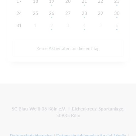
17
18
19
20
21
22
23
24
25
26
27
28
29
30
31
1
2
3
4
5
6
Keine Aktivitäten an diesem Tag
SC Blau-Weiß 06 Köln e.V. I Eichenkreuz-Sportanlage,
50935 Köln
Datenschutzhinweise
|
Datenschutzhinweise Social Media
I