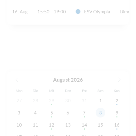
16. Aug
15:50 - 19:00
ESV Olympia
Lämmers
August 2026
Mon
Die
Mit
Don
Fre
Sam
Son
27
28
29
30
31
1
2
3
4
5
6
7
8
9
10
11
12
13
14
15
16