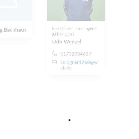
Sportlicher Leiter Jugend
g Backhaus
(U14 - U19)
Udo Wenzel
01732084637
cologner1968@w
eb.de